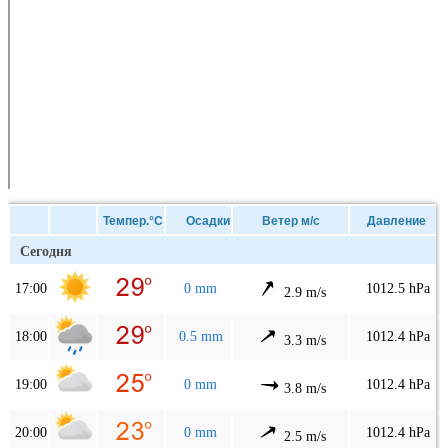
Темпер.°C
Осадки
Ветер м/с
Давление
Сегодня
17:00
0 mm
1012.5 hPa
2.9 m/s
18:00
0.5 mm
1012.4 hPa
3.3 m/s
19:00
0 mm
1012.4 hPa
3.8 m/s
20:00
0 mm
1012.4 hPa
2.5 m/s