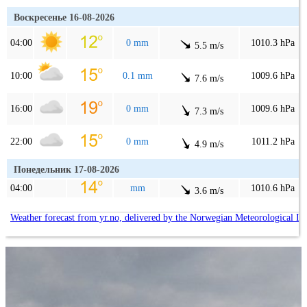
Воскресенье 16-08-2026
04:00
0 mm
1010.3 hPa
5.5 m/s
10:00
0.1 mm
1009.6 hPa
7.6 m/s
16:00
0 mm
1009.6 hPa
7.3 m/s
22:00
0 mm
1011.2 hPa
4.9 m/s
Понедельник 17-08-2026
04:00
mm
1010.6 hPa
3.6 m/s
Weather forecast from yr.no, delivered by the Norwegian Meteorological In