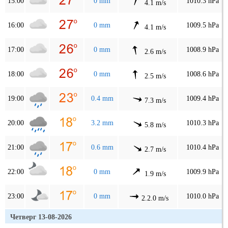
15:00
0 mm
1010.3 hPa
4.1 m/s
16:00
0 mm
1009.5 hPa
4.1 m/s
17:00
0 mm
1008.9 hPa
2.6 m/s
18:00
0 mm
1008.6 hPa
2.5 m/s
19:00
0.4 mm
1009.4 hPa
7.3 m/s
20:00
3.2 mm
1010.3 hPa
5.8 m/s
21:00
0.6 mm
1010.4 hPa
2.7 m/s
22:00
0 mm
1009.9 hPa
1.9 m/s
23:00
0 mm
1010.0 hPa
2.2.0 m/s
Четверг 13-08-2026