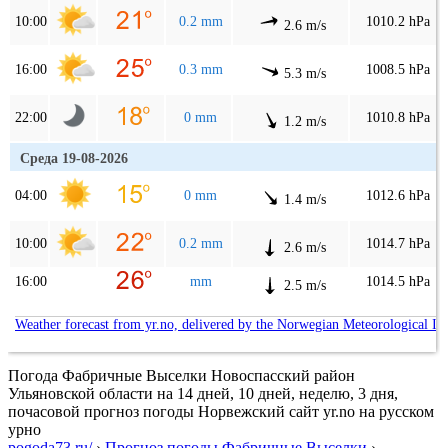
10:00
0.2 mm
1010.2 hPa
2.6 m/s
16:00
0.3 mm
1008.5 hPa
5.3 m/s
22:00
0 mm
1010.8 hPa
1.2 m/s
Среда 19-08-2026
04:00
0 mm
1012.6 hPa
1.4 m/s
10:00
0.2 mm
1014.7 hPa
2.6 m/s
16:00
mm
1014.5 hPa
2.5 m/s
Weather forecast from yr.no, delivered by the Norwegian Meteorological In
Погода Фабричные Выселки Новоспасский район
Ульяновской области на 14 дней, 10 дней, неделю, 3 дня,
почасовой прогноз погоды Норвежский сайт yr.no на русском
урно
pogoda73.ru/
›
Прогноз погоды Фабричные Выселки
›