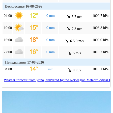
Воскресенье 16-08-2026
04:00
0 mm
1009.7 hPa
5.7 m/s
10:00
0 mm
1008.8 hPa
7.3 m/s
16:00
0 mm
1009.0 hPa
6.5.0 m/s
22:00
0 mm
1010.7 hPa
5 m/s
Понедельник 17-08-2026
04:00
mm
1010.1 hPa
4 m/s
Weather forecast from yr.no, delivered by the Norwegian Meteorological In