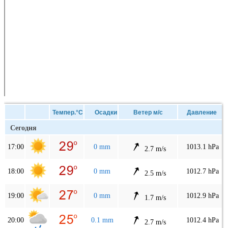
Темпер.°C
Осадки
Ветер м/с
Давление
Сегодня
17:00
0 mm
1013.1 hPa
2.7 m/s
18:00
0 mm
1012.7 hPa
2.5 m/s
19:00
0 mm
1012.9 hPa
1.7 m/s
20:00
0.1 mm
1012.4 hPa
2.7 m/s