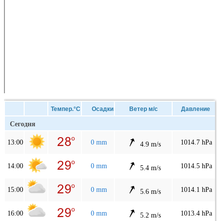
Темпер.°C
Осадки
Ветер м/с
Давление
Сегодня
13:00
0 mm
1014.7 hPa
4.9 m/s
14:00
0 mm
1014.5 hPa
5.4 m/s
15:00
0 mm
1014.1 hPa
5.6 m/s
16:00
0 mm
1013.4 hPa
5.2 m/s