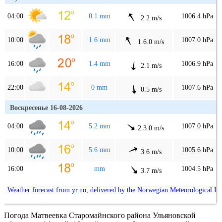
04:00
0.1 mm
1006.4 hPa
2.2 m/s
10:00
1.6 mm
1007.0 hPa
1.6.0 m/s
16:00
1.4 mm
1006.9 hPa
2.1 m/s
22:00
0 mm
1007.6 hPa
0.5 m/s
Воскресенье 16-08-2026
04:00
5.2 mm
1007.0 hPa
2.3.0 m/s
10:00
5.6 mm
1005.6 hPa
3.6 m/s
16:00
mm
1004.5 hPa
3.7 m/s
Weather forecast from yr.no, delivered by the Norwegian Meteorological In
Погода Матвеевка Старомайнского района Ульяновской