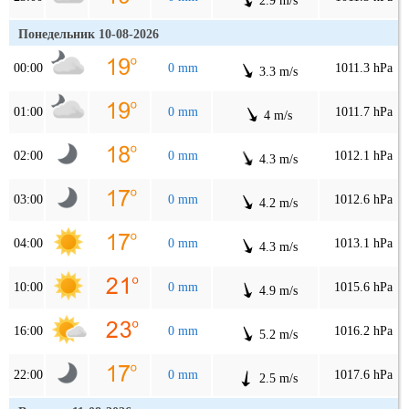
2.9 m/s
Понедельник 10-08-2026
00:00
0 mm
1011.3 hPa
3.3 m/s
01:00
0 mm
1011.7 hPa
4 m/s
02:00
0 mm
1012.1 hPa
4.3 m/s
03:00
0 mm
1012.6 hPa
4.2 m/s
04:00
0 mm
1013.1 hPa
4.3 m/s
10:00
0 mm
1015.6 hPa
4.9 m/s
16:00
0 mm
1016.2 hPa
5.2 m/s
22:00
0 mm
1017.6 hPa
2.5 m/s