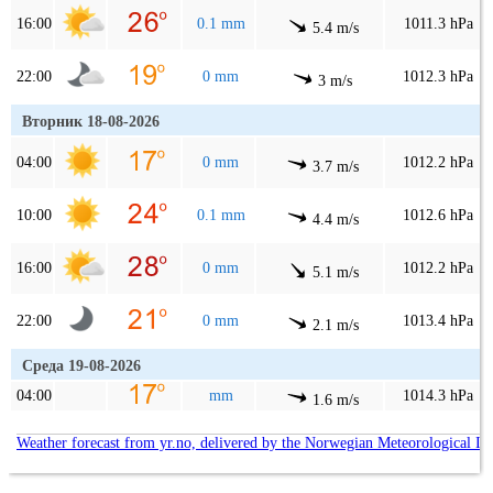
16:00
0.1 mm
1011.3 hPa
5.4 m/s
22:00
0 mm
1012.3 hPa
3 m/s
Вторник 18-08-2026
04:00
0 mm
1012.2 hPa
3.7 m/s
10:00
0.1 mm
1012.6 hPa
4.4 m/s
16:00
0 mm
1012.2 hPa
5.1 m/s
22:00
0 mm
1013.4 hPa
2.1 m/s
Среда 19-08-2026
04:00
mm
1014.3 hPa
1.6 m/s
Weather forecast from yr.no, delivered by the Norwegian Meteorological In