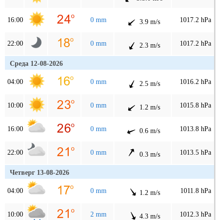
16:00
0 mm
1017.2 hPa
3.9 m/s
22:00
0 mm
1017.2 hPa
2.3 m/s
Среда 12-08-2026
04:00
0 mm
1016.2 hPa
2.5 m/s
10:00
0 mm
1015.8 hPa
1.2 m/s
16:00
0 mm
1013.8 hPa
0.6 m/s
22:00
0 mm
1013.5 hPa
0.3 m/s
Четверг 13-08-2026
04:00
0 mm
1011.8 hPa
1.2 m/s
10:00
2 mm
1012.3 hPa
4.3 m/s