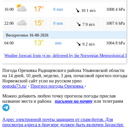
16:00
0 mm
1008.4 hPa
10.1 m/s
22:00
0 mm
1007.6 hPa
7.9 m/s
Воскресенье 16-08-2026
04:00
mm
1004.8 hPa
9.2 m/s
Weather forecast from yr.no, delivered by the Norwegian Meteorological In
Погода Ореховка Радищевского района Ульяновской области
на 14 дней, 10 дней, неделю, 3 дня, почасовой прогноз погоды
Норвежский сайт yr.no на русском урно
pogoda73.ru/
›
Прогноз погоды Ореховка
›
Можно добавить любую точку прогноза погоды прислав
название места и района
письмом на почту
или телеграмм
Адрес электронной почты защищен от спам-ботов. Для
просмотра адреса в браузере должен быть включен Javascript.