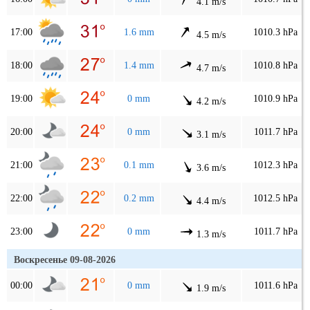
4.1 m/s
17:00
1.6 mm
1010.3 hPa
4.5 m/s
18:00
1.4 mm
1010.8 hPa
4.7 m/s
19:00
0 mm
1010.9 hPa
4.2 m/s
20:00
0 mm
1011.7 hPa
3.1 m/s
21:00
0.1 mm
1012.3 hPa
3.6 m/s
22:00
0.2 mm
1012.5 hPa
4.4 m/s
23:00
0 mm
1011.7 hPa
1.3 m/s
Воскресенье 09-08-2026
00:00
0 mm
1011.6 hPa
1.9 m/s