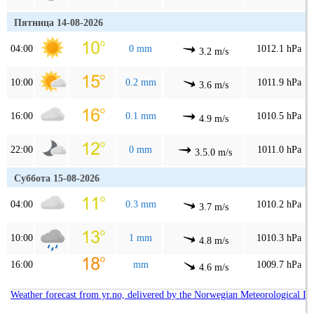
Пятница 14-08-2026
04:00
0 mm
1012.1 hPa
3.2 m/s
10:00
0.2 mm
1011.9 hPa
3.6 m/s
16:00
0.1 mm
1010.5 hPa
4.9 m/s
22:00
0 mm
1011.0 hPa
3.5.0 m/s
Суббота 15-08-2026
04:00
0.3 mm
1010.2 hPa
3.7 m/s
10:00
1 mm
1010.3 hPa
4.8 m/s
16:00
mm
1009.7 hPa
4.6 m/s
Weather forecast from yr.no, delivered by the Norwegian Meteorological In