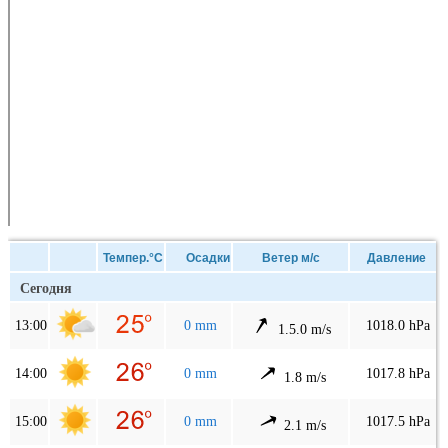
Темпер.°C
Осадки
Ветер м/с
Давление
Сегодня
13:00
0 mm
1018.0 hPa
1.5.0 m/s
14:00
0 mm
1017.8 hPa
1.8 m/s
15:00
0 mm
1017.5 hPa
2.1 m/s