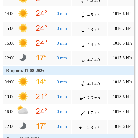
4.6 m/s
14:00
0 mm
1016.6 hPa
4.5 m/s
15:00
0 mm
1016.7 hPa
4.3 m/s
16:00
0 mm
1016.5 hPa
4.4 m/s
22:00
0 mm
1017.8 hPa
2.7 m/s
Вторник 11-08-2026
04:00
0 mm
1018.3 hPa
2.4 m/s
10:00
0 mm
1018.6 hPa
2.6 m/s
16:00
0 mm
1016.4 hPa
1.7 m/s
22:00
0 mm
1016.6 hPa
2.3 m/s