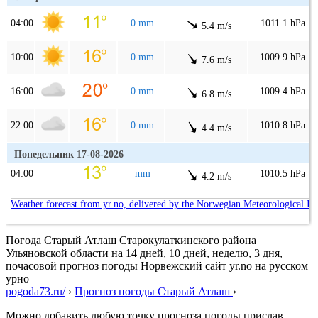
04:00
0 mm
1011.1 hPa
5.4 m/s
10:00
0 mm
1009.9 hPa
7.6 m/s
16:00
0 mm
1009.4 hPa
6.8 m/s
22:00
0 mm
1010.8 hPa
4.4 m/s
Понедельник 17-08-2026
04:00
mm
1010.5 hPa
4.2 m/s
Weather forecast from yr.no, delivered by the Norwegian Meteorological In
Погода Старый Атлаш Старокулаткинского района
Ульяновской области на 14 дней, 10 дней, неделю, 3 дня,
почасовой прогноз погоды Норвежский сайт yr.no на русском
урно
pogoda73.ru/
›
Прогноз погоды Старый Атлаш
›
Можно добавить любую точку прогноза погоды прислав