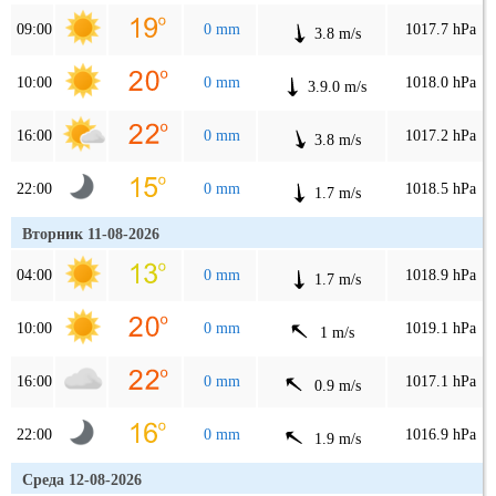
09:00
0 mm
1017.7 hPa
3.8 m/s
10:00
0 mm
1018.0 hPa
3.9.0 m/s
16:00
0 mm
1017.2 hPa
3.8 m/s
22:00
0 mm
1018.5 hPa
1.7 m/s
Вторник 11-08-2026
04:00
0 mm
1018.9 hPa
1.7 m/s
10:00
0 mm
1019.1 hPa
1 m/s
16:00
0 mm
1017.1 hPa
0.9 m/s
22:00
0 mm
1016.9 hPa
1.9 m/s
Среда 12-08-2026