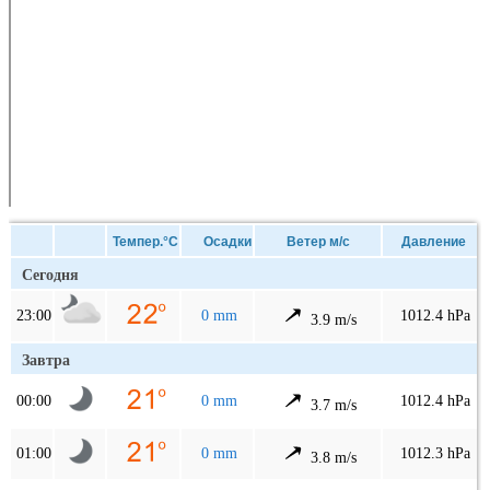
Темпер.°C
Осадки
Ветер м/с
Давление
Сегодня
23:00
0 mm
1012.4 hPa
3.9 m/s
Завтра
00:00
0 mm
1012.4 hPa
3.7 m/s
01:00
0 mm
1012.3 hPa
3.8 m/s