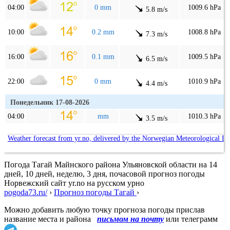
04:00
0 mm
1009.6 hPa
5.8 m/s
10:00
0.2 mm
1008.8 hPa
7.3 m/s
16:00
0.1 mm
1009.5 hPa
6.5 m/s
22:00
0 mm
1010.9 hPa
4.4 m/s
Понедельник 17-08-2026
04:00
mm
1010.3 hPa
3.5 m/s
Weather forecast from yr.no, delivered by the Norwegian Meteorological In
Погода Тагай Майнского района Ульяновской области на 14
дней, 10 дней, неделю, 3 дня, почасовой прогноз погоды
Норвежский сайт yr.no на русском урно
pogoda73.ru/
›
Прогноз погоды Тагай
›
Можно добавить любую точку прогноза погоды прислав
название места и района
письмом на почту
или телеграмм