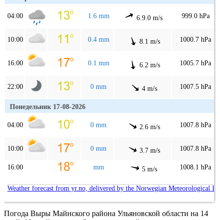
04:00
1.6 mm
999.0 hPa
6.9.0 m/s
10:00
0.4 mm
1000.7 hPa
8.1 m/s
16:00
0.1 mm
1005.7 hPa
6.2 m/s
22:00
0 mm
1007.5 hPa
4 m/s
Понедельник 17-08-2026
04:00
0 mm
1007.8 hPa
2.6 m/s
10:00
0 mm
1007.8 hPa
3.7 m/s
16:00
mm
1008.1 hPa
5 m/s
Weather forecast from yr.no, delivered by the Norwegian Meteorological In
Погода Выры Майнского района Ульяновской области на 14