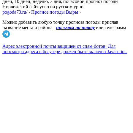
дней, 10 дней, неделю, 3 дня, почасовой прогноз погоды
Норвежский сайт yr.no на русском урно
pogoda73.ru/
›
Прогноз погоды Выры
›
Можно добавить любую точку прогноза погоды прислав
название места и района
письмом на почту
или телеграмм
Адрес электронной почты защищен от спам-ботов. Для
просмотра адреса в браузере должен быть включен Javascript.