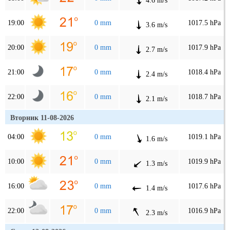
4.6 m/s
19:00
0 mm
1017.5 hPa
3.6 m/s
20:00
0 mm
1017.9 hPa
2.7 m/s
21:00
0 mm
1018.4 hPa
2.4 m/s
22:00
0 mm
1018.7 hPa
2.1 m/s
Вторник 11-08-2026
04:00
0 mm
1019.1 hPa
1.6 m/s
10:00
0 mm
1019.9 hPa
1.3 m/s
16:00
0 mm
1017.6 hPa
1.4 m/s
22:00
0 mm
1016.9 hPa
2.3 m/s