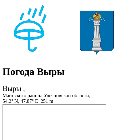
Погода Выры
Выры ,
Майнского района Ульяновской области,
54.2° N, 47.87° E 251 m