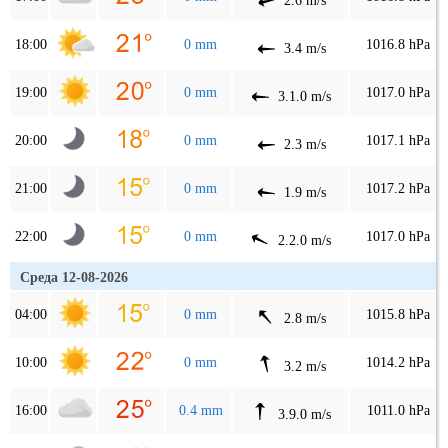
2.6 m/s
18:00
0 mm
1016.8 hPa
3.4 m/s
19:00
0 mm
1017.0 hPa
3.1.0 m/s
20:00
0 mm
1017.1 hPa
2.3 m/s
21:00
0 mm
1017.2 hPa
1.9 m/s
22:00
0 mm
1017.0 hPa
2.2.0 m/s
Среда 12-08-2026
04:00
0 mm
1015.8 hPa
2.8 m/s
10:00
0 mm
1014.2 hPa
3.2 m/s
16:00
0.4 mm
1011.0 hPa
3.9.0 m/s