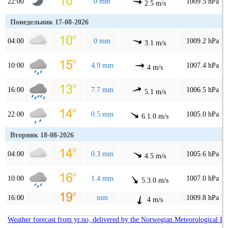
22:00
0 mm
1009.5 hPa
2.5 m/s
Понедельник 17-08-2026
04:00
0 mm
1009.2 hPa
3.1 m/s
10:00
4.9 mm
1007.4 hPa
4 m/s
16:00
7.7 mm
1006.5 hPa
5.1 m/s
22:00
0.5 mm
1005.0 hPa
6.1.0 m/s
Вторник 18-08-2026
04:00
0.3 mm
1005.6 hPa
4.5 m/s
10:00
1.4 mm
1007.0 hPa
5.3.0 m/s
16:00
mm
1009.8 hPa
4 m/s
Weather forecast from yr.no, delivered by the Norwegian Meteorological In