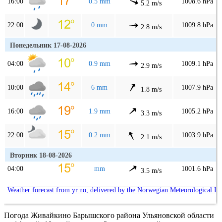
16:00
0.5 mm
1008.6 hPa
5.2 m/s
22:00
0 mm
1009.8 hPa
2.8 m/s
Понедельник 17-08-2026
04:00
0.9 mm
1009.1 hPa
2.9 m/s
10:00
6 mm
1007.9 hPa
1.8 m/s
16:00
1.9 mm
1005.2 hPa
3.3 m/s
22:00
0.2 mm
1003.9 hPa
2.1 m/s
Вторник 18-08-2026
04:00
mm
1001.6 hPa
3.5 m/s
Weather forecast from yr.no, delivered by the Norwegian Meteorological In
Погода Живайкино Барышского района Ульяновской области