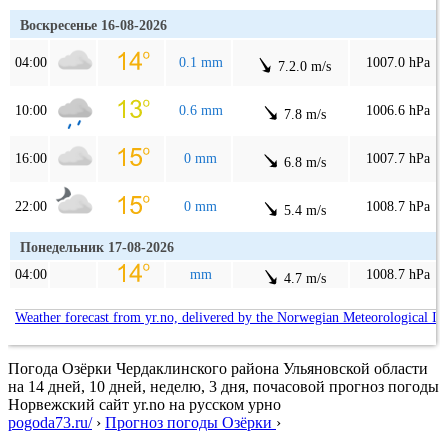
Воскресенье 16-08-2026
04:00
0.1 mm
1007.0 hPa
7.2.0 m/s
10:00
0.6 mm
1006.6 hPa
7.8 m/s
16:00
0 mm
1007.7 hPa
6.8 m/s
22:00
0 mm
1008.7 hPa
5.4 m/s
Понедельник 17-08-2026
04:00
mm
1008.7 hPa
4.7 m/s
Weather forecast from yr.no, delivered by the Norwegian Meteorological In
Погода Озёрки Чердаклинского района Ульяновской области
на 14 дней, 10 дней, неделю, 3 дня, почасовой прогноз погоды
Норвежский сайт yr.no на русском урно
pogoda73.ru/
›
Прогноз погоды Озёрки
›