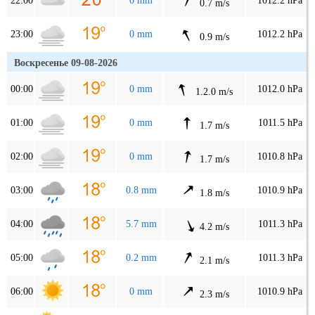
22:00
0 mm
1012.2 hPa
0.7 m/s
23:00
0 mm
1012.2 hPa
0.9 m/s
Воскресенье 09-08-2026
00:00
0 mm
1012.0 hPa
1.2.0 m/s
01:00
0 mm
1011.5 hPa
1.7 m/s
02:00
0 mm
1010.8 hPa
1.7 m/s
03:00
0.8 mm
1010.9 hPa
1.8 m/s
04:00
5.7 mm
1011.3 hPa
4.2 m/s
05:00
0.2 mm
1011.3 hPa
2.1 m/s
06:00
0 mm
1010.9 hPa
2.3 m/s