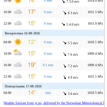
10:00
0 mm
1014.0 hPa
7.3.0 m/s
16:00
0 mm
1011.5 hPa
8.3 m/s
22:00
0 mm
1011.0 hPa
5.4.0 m/s
Воскресенье 16-08-2026
04:00
0 mm
1010.1 hPa
5.5 m/s
10:00
0 mm
1009.4 hPa
7.6 m/s
16:00
0.1 mm
1009.4 hPa
7.2 m/s
22:00
0 mm
1011.1 hPa
4.9 m/s
Понедельник 17-08-2026
04:00
mm
1010.5 hPa
3.6 m/s
Weather forecast from yr.no, delivered by the Norwegian Meteorological In