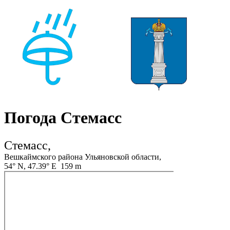
Погода Стемасс
Стемасс,
Вешкаймского района Ульяновской области,
54° N, 47.39° E 159 m