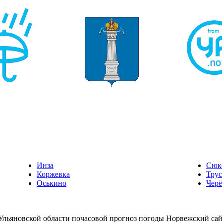
Инза
Сюк
Коржевка
Трус
Оськино
Чер
 Ульяновской области почасовой прогноз погоды Норвежский сайт